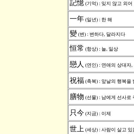
記憶
(기억) : 잊지 않고 외어
一年
(일년) : 한 해
變
(변) : 변하다, 달라지다
恒常
(항상) : 늘, 일상
戀人
(연인) : 연애의 상대자
祝福
(축복) : 앞날의 행복을 
膳物
(선물) : 남에게 선사로
只今
(지금) : 이제
世上
(세상) : 사람이 살고 