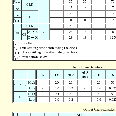
f
-
35
35
-
70
max
CLK
t
-
15
14
-
7
w
-
t
-
20
10
-
2
su
D
t
-
0
0
-
2
hold
CLK
-
28
16
-
10
t
X
Z
Q
-
28
18
-
8
pd
OE
Z
X
-
28
18
-
12.5
t
: Pulse Width.
w
t
: Data settling time before rising the clock.
su
t
: Data settling time after rising the clock.
hold
t
: Propagation Delay.
pd
Input Characteristics
ALS
N
LS
ALS
F
S
1000
High
-
20
20
-
20
50
OE, CLK
Low
-
0.4
0.2
-
0.6
0.02
High
-
20
20
-
20
50
D
Low
-
0.9
0.2
-
0.6
0.02
Output Characteristics
ALS