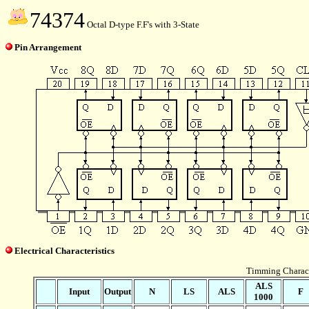
74374
Octal D-type F.F's with 3-State
Pin Arrangement
Electrical Characteristics
Timming Charact
ALS
Input
Output
N
LS
ALS
F
1000