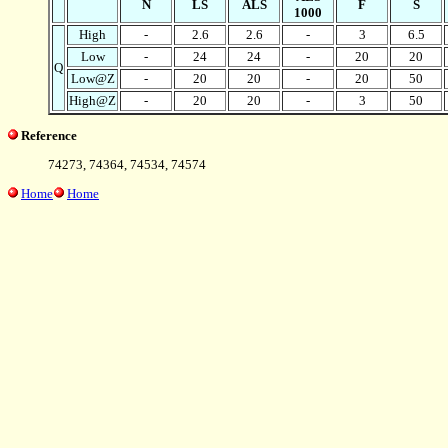
N
LS
ALS
F
S
1000
High
-
2.6
2.6
-
3
6.5
Low
-
24
24
-
20
20
Q
Low@Z
-
20
20
-
20
50
High@Z
-
20
20
-
3
50
Reference
74273, 74364, 74534, 74574
Home
Home