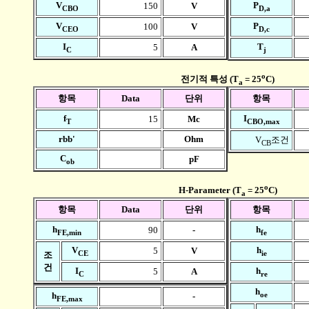
V
P
150
V
CBO
D,a
V
P
100
V
CEO
D,c
I
T
5
A
C
j
o
전기적 특성 (T
= 25
C)
a
항목
Data
단위
항목
f
I
15
Mc
T
CBO,max
rbb'
Ohm
V
조건
CB
C
pF
ob
o
H-Parameter (T
= 25
C)
a
항목
Data
단위
항목
h
h
90
-
FE,min
fe
V
h
5
V
CE
ie
조
건
I
h
5
A
C
re
h
oe
h
-
FE,max