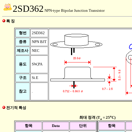
2SD362
NPN-type Bipolar Junction Transistor
특 징
형번
2SD362
종류
NPN BJT
제조사
NEC
용도
SW,PA
구조
Si.E
참고
.
전기적 특성
o
최대 정격 (T
= 25
C)
a
항목
Data
단위
항목