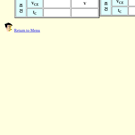
V
CE
V
V
조
CE
조
건
I
건
C
I
C
Return to Menu