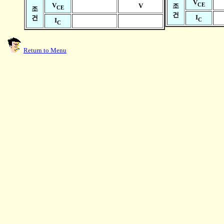
V
CE
V
V
조
CE
조
건
I
건
C
I
C
Return to Menu