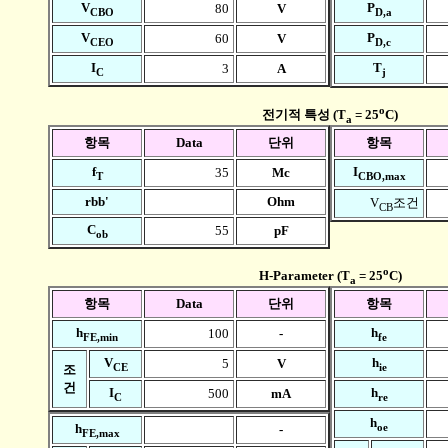
V
P
80
V
CBO
D,a
V
P
60
V
CEO
D,c
I
T
3
A
C
j
o
전기적 특성 (T
= 25
C)
a
항목
Data
단위
항목
f
I
35
Mc
T
CBO,max
rbb'
Ohm
V
조건
CB
C
55
pF
ob
o
H-Parameter (T
= 25
C)
a
항목
Data
단위
항목
h
h
100
-
FE,min
fe
V
h
5
V
CE
ie
조
건
I
h
500
mA
C
re
h
oe
h
-
FE,max