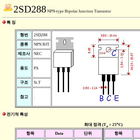
2SD288
NPN-type Bipolar Junction Transistor
특 징
형번
2SD288
종류
NPN BJT
제조사
NEC
용도
PA
구조
Si.T
참고
.
전기적 특성
o
최대 정격 (T
= 25
C)
a
항목
Data
단위
항목