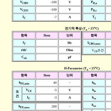
V
P
-100
V
CBO
D,a
V
P
-100
V
CEO
D,c
I
T
-7
A
C
j
o
전기적 특성 (T
= 25
C)
a
항목
Data
단위
항목
f
I
Mc
T
CBO,max
rbb'
Ohm
V
조건
CB
C
pF
ob
o
H-Parameter (T
= 25
C)
a
항목
Data
단위
항목
h
h
40
-
FE,min
fe
V
h
-5
V
CE
ie
조
건
I
h
-3
A
C
re
h
oe
h
200
-
FE,max