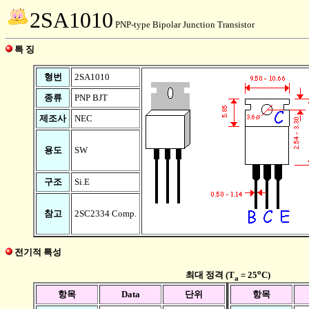
2SA1010
PNP-type Bipolar Junction Transistor
특 징
형번
2SA1010
종류
PNP BJT
제조사
NEC
용도
SW
구조
Si.E
참고
2SC2334 Comp.
전기적 특성
o
최대 정격 (T
= 25
C)
a
항목
Data
단위
항목