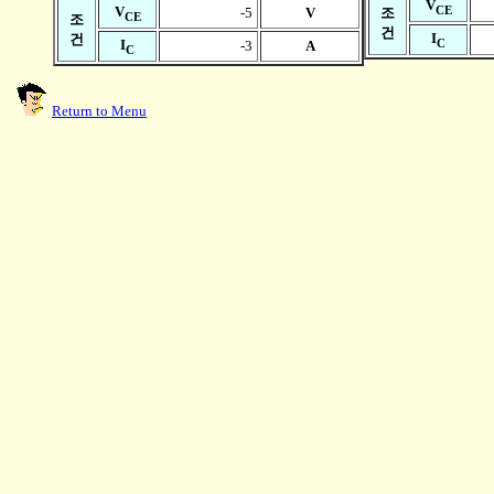
V
CE
V
-5
V
조
CE
조
건
I
건
C
I
-3
A
C
Return to Menu