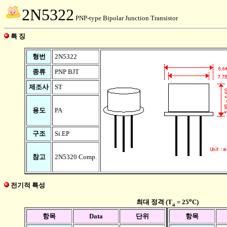
2N5322
PNP-type Bipolar Junction Transistor
특 징
형번
2N5322
종류
PNP BJT
제조사
ST
용도
PA
구조
Si.EP
참고
2N5320 Comp.
전기적 특성
o
최대 정격 (T
= 25
C)
a
항목
Data
단위
항목