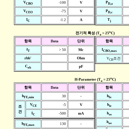
V
P
-100
V
CBO
D,a
V
P
-75
V
CEO
D,c
I
T
-1.2
A
C
j
o
전기적 특성 (T
= 25
C)
a
항목
Data
단위
항목
f
I
> 50
Mc
T
CBO,max
rbb'
Ohm
V
조건
CB
C
pF
ob
o
H-Parameter (T
= 25
C)
a
항목
Data
단위
항목
h
h
30
-
FE,min
fe
V
h
-5
V
CE
ie
조
건
I
h
-500
mA
C
re
h
oe
h
130
-
FE,max