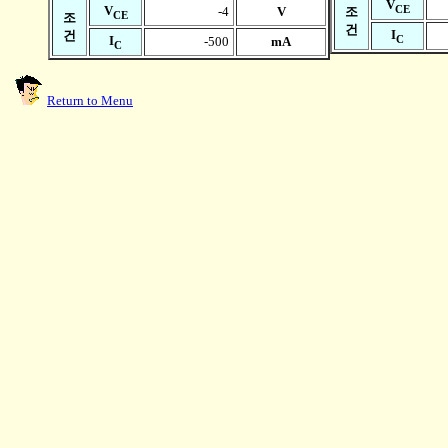
V
CE
V
-4
V
조
CE
조
건
I
건
C
I
-500
mA
C
Return to Menu