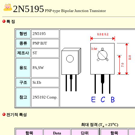
2N5195
PNP-type Bipolar Junction Transistor
특 징
형번
2N5195
종류
PNP BJT
제조사
ST
용도
PA,SW
구조
Si.Eb
참고
2N5192 Comp.
전기적 특성
o
최대 정격 (T
= 25
C)
a
항목
Data
단위
항목