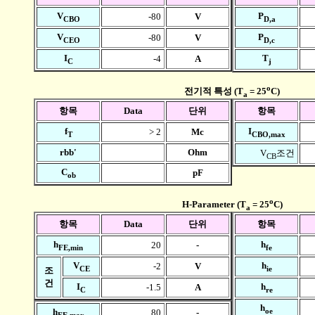
V
P
-80
V
CBO
D,a
V
P
-80
V
CEO
D,c
I
T
-4
A
C
j
o
전기적 특성 (T
= 25
C)
a
항목
Data
단위
항목
f
I
> 2
Mc
T
CBO,max
rbb'
Ohm
V
조건
CB
C
pF
ob
o
H-Parameter (T
= 25
C)
a
항목
Data
단위
항목
h
h
20
-
FE,min
fe
V
h
-2
V
CE
ie
조
건
I
h
-1.5
A
C
re
h
oe
h
80
-
FE,max