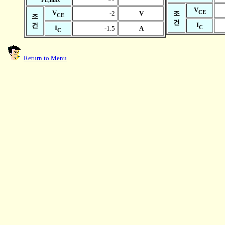
V
CE
V
-2
V
조
CE
조
건
I
건
C
I
-1.5
A
C
Return to Menu