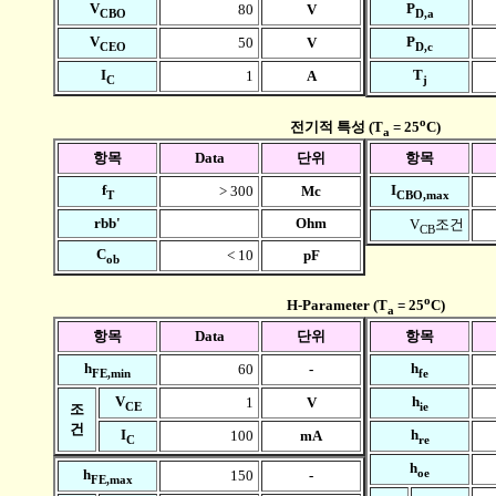
V
P
80
V
CBO
D,a
V
P
50
V
CEO
D,c
I
T
1
A
C
j
o
전기적 특성 (T
= 25
C)
a
항목
Data
단위
항목
f
I
> 300
Mc
T
CBO,max
rbb'
Ohm
V
조건
CB
C
< 10
pF
ob
o
H-Parameter (T
= 25
C)
a
항목
Data
단위
항목
h
h
60
-
FE,min
fe
V
h
1
V
CE
ie
조
건
I
h
100
mA
C
re
h
oe
h
150
-
FE,max