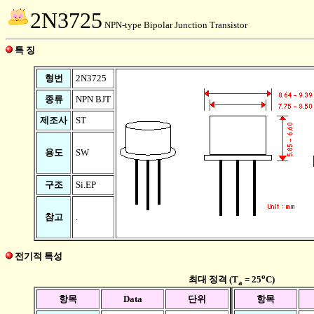
2N3725
NPN-type Bipolar Junction Transistor
특 징
형번
2N3725
종류
NPN BJT
제조사
ST
용도
SW
구조
Si.EP
참고
.
전기적 특성
o
최대 정격 (T
= 25
C)
a
항목
Data
단위
항목