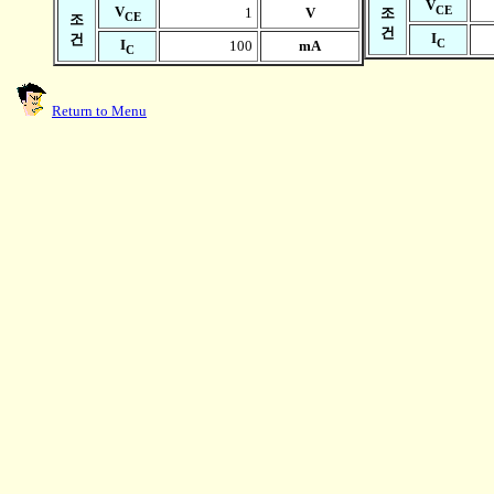
V
CE
V
1
V
조
CE
조
건
I
건
C
I
100
mA
C
Return to Menu