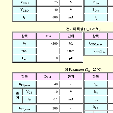
V
P
75
V
CBO
D,a
V
P
40
V
CEO
D,c
I
T
800
mA
C
j
o
전기적 특성 (T
= 25
C)
a
항목
Data
단위
항목
f
I
> 300
Mc
T
CBO,max
rbb'
Ohm
V
조건
CB
C
8
pF
ob
o
H-Parameter (T
= 25
C)
a
항목
Data
단위
항목
h
h
40
-
FE,min
fe
V
h
10
V
CE
ie
조
건
I
h
0.1
mA
C
re
h
oe
h
300
-
FE,max