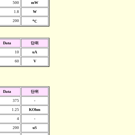
500
mW
1.8
W
o
200
C
Data
단위
10
uA
60
V
Data
단위
375
-
1.25
KOhm
4
-
200
uS