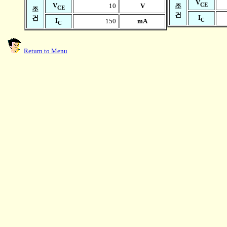
V
CE
V
10
V
조
CE
조
건
I
건
C
I
150
mA
C
Return to Menu