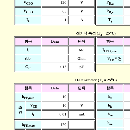
V
P
120
V
CBO
D,a
V
P
65
V
CEO
D,c
I
T
1
A
C
j
o
전기적 특성 (T
= 25
C)
a
항목
Data
단위
항목
f
I
Mc
T
CBO,max
rbb'
Ohm
V
조건
CB
C
< 15
pF
ob
o
H-Parameter (T
= 25
C)
a
항목
Data
단위
항목
h
h
10
-
FE,min
fe
V
h
10
V
CE
ie
조
건
I
h
0.01
mA
C
re
h
oe
h
120
-
FE,max