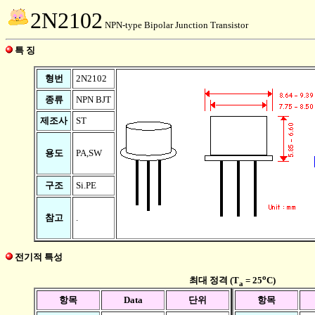
2N2102
NPN-type Bipolar Junction Transistor
특 징
형번
2N2102
종류
NPN BJT
제조사
ST
용도
PA,SW
구조
Si.PE
참고
.
전기적 특성
o
최대 정격 (T
= 25
C)
a
항목
Data
단위
항목